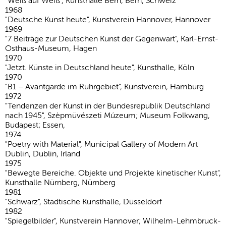
"Weiß auf Weiß", Kunsthalle Bern, Bern, Schweiz
1968
"Deutsche Kunst heute", Kunstverein Hannover, Hannover
1969
"7 Beiträge zur Deut­schen Kunst der Gegen­wart", Karl-Ernst-
Osthaus-Museum, Hagen
1970
"Jetzt. Künste in Deutsch­land heute", Kunsthalle, Köln
1970
"B1 – Avant­garde im Ruhr­ge­biet", Kunstverein, Hamburg
1972
"Tendenzen der Kunst in der Bundes­re­pu­blik Deutsch­land
nach 1945", Szèp­mü­vés­zeti Múzeum; Museum Folk­wang,
Budapest; Essen,
1974
"Poetry with Mate­rial", Muni­cipal Gallery of Modern Art
Dublin, Dublin, Irland
1975
"Bewegte Bereiche. Objekte und Projekte kine­ti­scher Kunst",
Kunsthalle Nürnberg, Nürnberg
1981
"Schwarz", Städtische Kunsthalle, Düsseldorf
1982
"Spie­gel­bilder", Kunstverein Hannover; Wilhelm-Lehm­bruck-