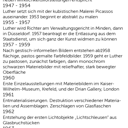
1947 - 1954
Luther setzt sich mit der kubistischen Malerei Picassos
auseinander. 1953 beginnt er abstrakt zu malen
1955 - 1957
Luther wird Richter am Verwal­tungs­ge­richt in Minden, dann
in Düssel­dorf. 1957 beantragt er die Entlas­sung aus dem
Staats­dienst, um sich ganz der Kunst widmen zu können
1957 - 1959
Nach gestisch-informellen Bildern entstehen ab1958
flächige, pastos gemalte Farbfeldbilder. 1959 geht er Luther
zu pastosen, zunächst farbigen, dann monochrom
schwarzen Mate­rie­bilder mit reliefhafter, stark bewegter
Oberfläche
1960
Erste Einzel­aus­stel­lungen mit Mate­rie­bil­dern im Kaiser-
Wilhelm-Museum, Krefeld, und der Drian Gallery, London
1961
Entma­te­ria­li­sie­rungen. Destruk­tion verschie­dener Mate­ria­
lien und Assem­blagen. Zerschlagen von Glas­fla­schen
1962
Entste­hung der ersten Licht­ob­jekte „Licht­schleusen“ aus
Glas­bruch­stü­cken