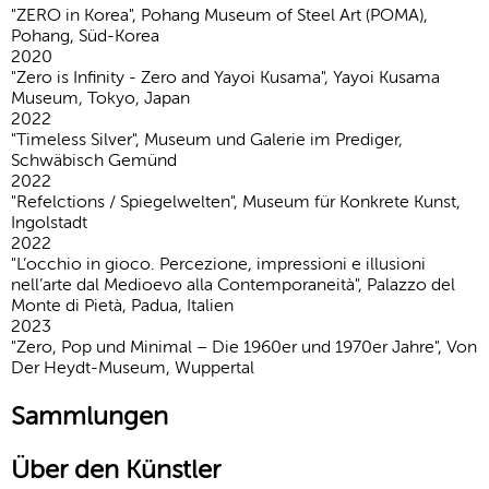
"ZERO in Korea", Pohang Museum of Steel Art (POMA),
Pohang, Süd-Korea
2020
"Zero is Infi­nity - Zero and Yayoi Kusama", Yayoi Kusama
Museum, Tokyo, Japan
2022
"Timeless Silver", Museum und Galerie im Prediger,
Schwäbisch Gemünd
2022
"Refelc­tions / Spie­gel­welten", Museum für Konkrete Kunst,
Ingolstadt
2022
"L’oc­chio in gioco. Perce­zione, impres­sioni e illu­sioni
nell’arte dal Medi­oevo alla Contem­por­an­eità", Palazzo del
Monte di Pietà, Padua, Italien
2023
"Zero, Pop und Minimal – Die 1960er und 1970er Jahre", Von
Der Heydt-Museum, Wuppertal
Sammlungen
Über den Künstler