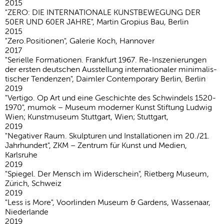
2015
"ZERO: DIE INTER­NA­TIO­NALE KUNST­BE­WE­GUNG DER
50ER UND 60ER JAHRE", Martin Gropius Bau, Berlin
2015
"Zero.Positionen", Galerie Koch, Hannover
2017
"Seri­elle Forma­tionen. Frank­furt 1967. Re-Insze­nie­rungen
der ersten deut­schen Ausstel­lung inter­na­tio­naler mini­ma­lis­
ti­scher Tendenzen", Daimler Contem­porary Berlin, Berlin
2019
"Vertigo. Op Art und eine Geschichte des Schwin­dels 1520-
1970", mumok – Museum moderner Kunst Stiftung Ludwig
Wien; Kunstmuseum Stuttgart, Wien; Stuttgart,
2019
"Nega­tiver Raum. Skulp­turen und Instal­la­tionen im 20./​21.
Jahr­hun­dert", ZKM – Zentrum für Kunst und Medien,
Karlsruhe
2019
"Spiegel. Der Mensch im Wider­schein", Rietberg Museum,
Zürich, Schweiz
2019
"Less is More", Voor­linden Museum & Gardens, Wassenaar,
Niederlande
2019