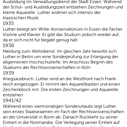
Ausbil­dung im Verwal­tungs­dienst der Stadt Essen. Während
der Schul- und Ausbil­dungs­zeit entstehen Zeich­nungen und
kleine Aqua­relle. Luther widmet sich intensiv der
klassischen Musik
1935
Luther belegt am Witte-Konser­va­to­rium in Essen die Fächer
Violine und Klavier. Er gibt das Studium jedoch wieder auf,
da er sich nicht für begabt genug hält
1938
Meldung zum Wehr­dienst. Im glei­chen Jahr bewirbt sich
Luther in Berlin um eine Sonder­prü­fung zur Erlan­gung der
allge­meinen Hoch­schul­reife. Im Anschluss Beginn des
Studiums der Rechtswissenschaften in Köln
1939
Kriegs­aus­bruch. Luther wird an die West­front nach Frank­
reich einge­zogen. Er nimmt den Aqua­rell­kasten und einen
Zeichen­block mit. Die ersten Zeich­nungen und Aqua­relle
entstehen
1941/42
Während eines vier­mo­na­tigen Sonder­ur­laubs legt Luther
sein erstes Staats­ex­amen im Fach der Rechtswissenschaften
an der Univer­sität in Bonn ab. Danach Rück­kehr zu seiner
Einheit in die Normandie. Die Verle­gung seiner Einheit auf