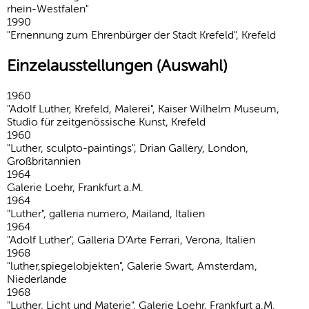
rhein-West­falen"
1990
"Ernennung zum Ehrenbürger der Stadt Krefeld", Krefeld
Einzelausstellungen (Auswahl)
1960
"Adolf Luther, Krefeld, Malerei", Kaiser Wilhelm Museum,
Studio für zeit­ge­nös­si­sche Kunst, Krefeld
1960
"Luther, sculpto-pain­tings", Drian Gallery, London,
Großbritannien
1964
Galerie Loehr, Frankfurt a.M.
1964
"Luther", galleria numero, Mailand, Italien
1964
"Adolf Luther", Galleria D’Arte Ferrari, Verona, Italien
1968
"luther,spie­gel­ob­jekten", Galerie Swart, Amsterdam,
Niederlande
1968
"Luther, Licht und Materie", Galerie Loehr, Frankfurt a.M.