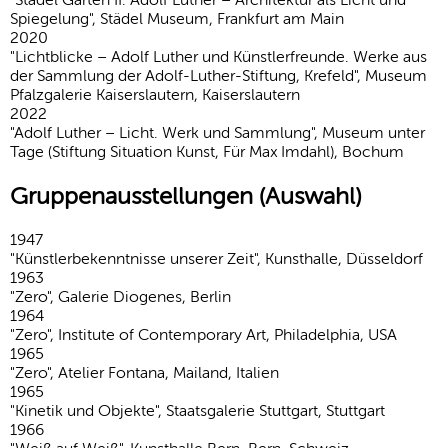
Spie­ge­lung", Städel Museum, Frankfurt am Main
2020
"Licht­blicke – Adolf Luther und Künst­ler­freunde. Werke aus
der Samm­lung der Adolf-Luther-Stiftung, Krefeld", Museum
Pfalz­ga­lerie Kaisers­lau­tern, Kaiserslautern
2022
"Adolf Luther – Licht. Werk und Samm­lung", Museum unter
Tage (Stiftung Situation Kunst, Für Max Imdahl), Bochum
Gruppenausstellungen (Auswahl)
1947
"Künstlerbekenntnisse unserer Zeit", Kunsthalle, Düsseldorf
1963
"Zero", Galerie Diogenes, Berlin
1964
"Zero", Insti­tute of Contem­porary Art, Philadelphia, USA
1965
"Zero", Atelier Fontana, Mailand, Italien
1965
"Kinetik und Objekte", Staatsgalerie Stuttgart, Stuttgart
1966