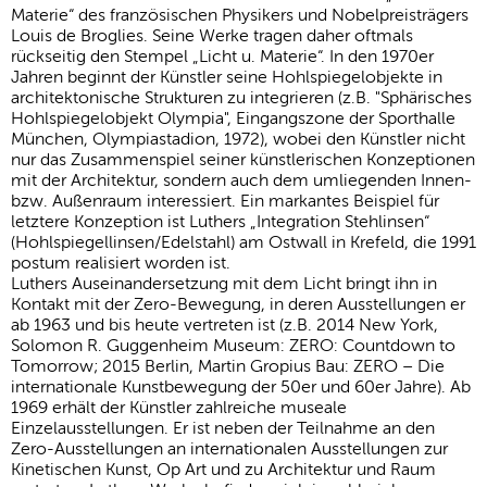
Materie“ des französischen Physikers und Nobelpreisträgers
Louis de Broglies. Seine Werke tragen daher oftmals
rückseitig den Stempel „Licht u. Materie“. In den 1970er
Jahren beginnt der Künstler seine Hohlspiegelobjekte in
architektonische Strukturen zu integrieren (z.B. "Sphärisches
Hohlspiegelobjekt Olympia", Eingangszone der Sporthalle
München, Olympiastadion, 1972), wobei den Künstler nicht
nur das Zusammenspiel seiner künstlerischen Konzeptionen
mit der Architektur, sondern auch dem umliegenden Innen-
bzw. Außenraum interessiert. Ein markantes Beispiel für
letztere Konzeption ist Luthers „Integration Stehlinsen“
(Hohlspiegellinsen/Edelstahl) am Ostwall in Krefeld, die 1991
postum realisiert worden ist.
Luthers Auseinandersetzung mit dem Licht bringt ihn in
Kontakt mit der Zero-Bewegung, in deren Ausstellungen er
ab 1963 und bis heute vertreten ist (z.B. 2014 New York,
Solomon R. Guggenheim Museum: ZERO: Countdown to
Tomorrow; 2015 Berlin, Martin Gropius Bau: ZERO – Die
internationale Kunstbewegung der 50er und 60er Jahre). Ab
1969 erhält der Künstler zahlreiche museale
Einzelausstellungen. Er ist neben der Teilnahme an den
Zero-Ausstellungen an internationalen Ausstellungen zur
Kinetischen Kunst, Op Art und zu Architektur und Raum