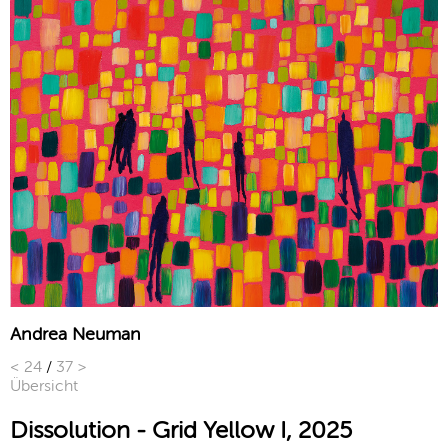
Andrea Neuman
<
24
/
37
>
Übersicht
Dissolution - Grid Yellow I, 2025