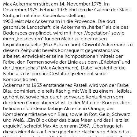
Max Ackermann stirbt am 14. November 1975. Im
Dezember 1975-Februar 1976 ehrt ihn die Galerie der Stadt
Stuttgart mit einer Gedenkausstellung.
1953 reist Max Ackermann in die Provence. Die dort
geschaute Landschaft, die Ackermann „herber“ als die des
Bodensees empfindet, wird mit ihrer „Vegetation“ sowie
ihren „Felsnestern“ für den Maler zu einer neuen
Inspirationsquelle (Max Ackermann). Obwohl Ackermann zu
diesem Zeitpunkt bereits konsequent gegenstandslos
arbeitet, entwickelt er seine Kompositionen mittels der
Farbe, den Formen sowie der Linie aus dem „Erlebten“ und
der „Innenschau“ (Max Ackermann). Dabei versteht er die
Farbe als das primäre Gestaltungselement seiner
Kompositionen.
Ackermanns 1953 entstandenes Pastell wird von der Farbe
Blau dominiert, die teils flächig mit Weiß zu einem Hellblau
gehöht ist sowie hier durch schwarze Konturlinien vom
dunkleren Grund abgrenzt ist. In der Mitte der Komposition
befinden sich kleine farbige Akzente in Orange, der
Komplementärfarbe von Blau, sowie in Rot, Gelb, Schwarz
und Weiß. „Ein Blick über das blaue Meer, und das Herz ist
erquickt“, schreibt Max Ackermann 1967: „Übertrage ich
dieses Meerblau auf eine gegebene Fläche von Bildrand zu