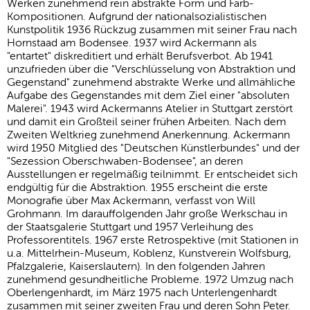
Werken zunehmend rein abstrakte Form und Farb-
Kompositionen. Aufgrund der nationalsozialistischen
Kunstpolitik 1936 Rückzug zusammen mit seiner Frau nach
Hornstaad am Bodensee. 1937 wird Ackermann als
"entartet" diskreditiert und erhält Berufsverbot. Ab 1941
unzufrieden über die "Verschlüsselung von Abstraktion und
Gegenstand" zunehmend abstrakte Werke und allmähliche
Aufgabe des Gegenstandes mit dem Ziel einer "absoluten
Malerei". 1943 wird Ackermanns Atelier in Stuttgart zerstört
und damit ein Großteil seiner frühen Arbeiten. Nach dem
Zweiten Weltkrieg zunehmend Anerkennung. Ackermann
wird 1950 Mitglied des "Deutschen Künstlerbundes" und der
"Sezession Oberschwaben-Bodensee", an deren
Ausstellungen er regelmäßig teilnimmt. Er entscheidet sich
endgültig für die Abstraktion. 1955 erscheint die erste
Monografie über Max Ackermann, verfasst von Will
Grohmann. Im darauffolgenden Jahr große Werkschau in
der Staatsgalerie Stuttgart und 1957 Verleihung des
Professorentitels. 1967 erste Retrospektive (mit Stationen in
u.a. Mittelrhein-Museum, Koblenz, Kunstverein Wolfsburg,
Pfalzgalerie, Kaiserslautern). In den folgenden Jahren
zunehmend gesundheitliche Probleme. 1972 Umzug nach
Oberlengenhardt, im März 1975 nach Unterlengenhardt
zusammen mit seiner zweiten Frau und deren Sohn Peter.