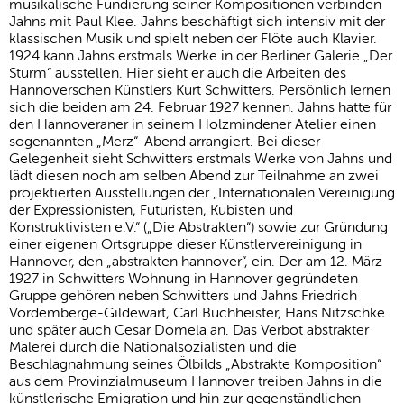
musikalische Fundierung seiner Kompositionen verbinden
Jahns mit Paul Klee. Jahns beschäftigt sich intensiv mit der
klassischen Musik und spielt neben der Flöte auch Klavier.
1924 kann Jahns erstmals Werke in der Berliner Galerie „Der
Sturm“ ausstellen. Hier sieht er auch die Arbeiten des
Hannoverschen Künstlers Kurt Schwitters. Persönlich lernen
sich die beiden am 24. Februar 1927 kennen. Jahns hatte für
den Hannoveraner in seinem Holzmindener Atelier einen
sogenannten „Merz“-Abend arrangiert. Bei dieser
Gelegenheit sieht Schwitters erstmals Werke von Jahns und
lädt diesen noch am selben Abend zur Teilnahme an zwei
projektierten Ausstellungen der „Internationalen Vereinigung
der Expressionisten, Futuristen, Kubisten und
Konstruktivisten e.V.“ („Die Abstrakten“) sowie zur Gründung
einer eigenen Ortsgruppe dieser Künstlervereinigung in
Hannover, den „abstrakten hannover“, ein. Der am 12. März
1927 in Schwitters Wohnung in Hannover gegründeten
Gruppe gehören neben Schwitters und Jahns Friedrich
Vordemberge-Gildewart, Carl Buchheister, Hans Nitzschke
und später auch Cesar Domela an. Das Verbot abstrakter
Malerei durch die Nationalsozialisten und die
Beschlagnahmung seines Ölbilds „Abstrakte Komposition“
aus dem Provinzialmuseum Hannover treiben Jahns in die
künstlerische Emigration und hin zur gegenständlichen