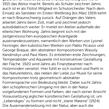
1915 das Abitur macht. Bereits als Schüler zeichnet Jahns
auch ist er als Flötist Mitglied im Schulorchester. Nach dem
Einsatz als Sanitäter im Ersten Weltkrieg (bis März 1919) kehrt
er nach Braunschweig zurück. Auf Drängen des Vaters
arbeitet Jahns beim Zoll, malt und zeichnet jedoch
autodidaktisch weiter. Er mietet ein Atelier außerhalb der
elterlichen Wohnung. Jahns beginnt sich mit der
zeitgenössischen europäischen Avantgarde
auseinanderzusetzen, namentlich den Werken von Lyonel
Feininger, den kubistischen Werken von Pablo Picasso und
George Braque, den abstrakten Kompositionen Wassily
Kandinskys und Paul Klees. Es entstehen erste Zeichnungen,
Temperabilder und Aquarelle mit konstruktiver Gestaltung
der Fläche. 1920 wird Jahns als Finanzbeamter nach
Holzminden versetzt. Hier fühlt er sich isoliert und flieht in
das Naturerlebnis, das neben der Liebe zur Musik für seine
Kompositionen trotz geometrisch-abstrakter
Formensprache von Bedeutung bleibt. Dabei sucht Jahns
den schöpferischen Umgang mit den in der Natur
vorgefundenen Formen und Farben, der nach seiner Ansicht
Voraussetzung jeglicher künstlerischen Gestaltung ist, um
„Lebendiges“ zu formen und nicht „starre Materie“ (1924).
Die Auseinandersetzung mit der Natur, aber auch die