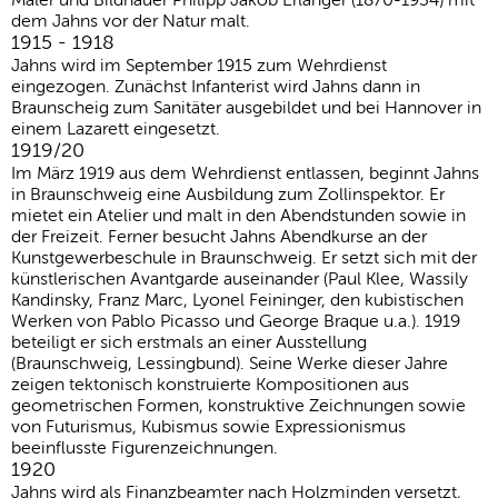
dem Jahns vor der Natur malt.
1915 - 1918
Jahns wird im September 1915 zum Wehrdienst
eingezogen. Zunächst Infanterist wird Jahns dann in
Braunscheig zum Sanitäter ausgebildet und bei Hannover in
einem Lazarett eingesetzt.
1919/20
Im März 1919 aus dem Wehrdienst entlassen, beginnt Jahns
in Braunschweig eine Ausbildung zum Zollinspektor. Er
mietet ein Atelier und malt in den Abendstunden sowie in
der Freizeit. Ferner besucht Jahns Abendkurse an der
Kunstgewerbeschule in Braunschweig. Er setzt sich mit der
künstlerischen Avantgarde auseinander (Paul Klee, Wassily
Kandinsky, Franz Marc, Lyonel Feininger, den kubistischen
Werken von Pablo Picasso und George Braque u.a.). 1919
beteiligt er sich erstmals an einer Ausstellung
(Braunschweig, Lessingbund). Seine Werke dieser Jahre
zeigen tektonisch konstruierte Kompositionen aus
geometrischen Formen, konstruktive Zeichnungen sowie
von Futurismus, Kubismus sowie Expressionismus
beeinflusste Figurenzeichnungen.
1920
Jahns wird als Finanzbeamter nach Holzminden versetzt,