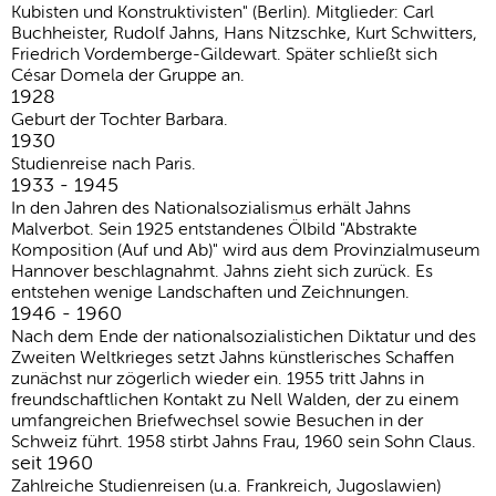
Kubisten und Konstruktivisten" (Berlin). Mitglieder: Carl
Buchheister, Rudolf Jahns, Hans Nitzschke, Kurt Schwitters,
Friedrich Vordemberge-Gildewart. Später schließt sich
César Domela der Gruppe an.
1928
Geburt der Tochter Barbara.
1930
Studienreise nach Paris.
1933 - 1945
In den Jahren des Nationalsozialismus erhält Jahns
Malverbot. Sein 1925 entstandenes Ölbild "Abstrakte
Komposition (Auf und Ab)" wird aus dem Provinzialmuseum
Hannover beschlagnahmt. Jahns zieht sich zurück. Es
entstehen wenige Landschaften und Zeichnungen.
1946 - 1960
Nach dem Ende der nationalsozialistichen Diktatur und des
Zweiten Weltkrieges setzt Jahns künstlerisches Schaffen
zunächst nur zögerlich wieder ein. 1955 tritt Jahns in
freundschaftlichen Kontakt zu Nell Walden, der zu einem
umfangreichen Briefwechsel sowie Besuchen in der
Schweiz führt. 1958 stirbt Jahns Frau, 1960 sein Sohn Claus.
seit 1960
Zahlreiche Studienreisen (u.a. Frankreich, Jugoslawien)