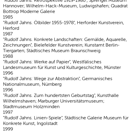
"Rudolf Jahns: Retrospektive 1919-1980", Sprengel Museum
Hannover; Wilhelm-Hack-Museum, Ludwigshafen; Quadrat
Bottrop Moderne Galerie
1985
"Rudolf Jahns. Ölbilder 1955-1978", Herforder Kunstverein,
Herford
1987
"Rudolf Jahns. Konkrete Landschaften: Gemälde, Aquarelle,
Zeichnungen", Bielefelder Kunstverein; Kunstamt Berlin-
Tiergarten; Städtisches Museum Braunschweig
1988
"Rudolf Jahns: Werke auf Papier", Westfälisches
Landesmuseum für Kunst und Kulturgeschichte, Münster
1996
"Rudolf Jahns: Wege zur Abstraktion", Germanisches
Nationalmuseum, Nürnberg
1996
"Rudolf Jahns. Zum hundertsten Geburtstag", Kunsthalle
Wilhelmshaven; Marburger Universitätsmuseum;
Stadtmuseum Holzminden
1997
"Rudolf Jahns. Linien-Spiele", Städtische Galerie Museum für
Konkrete Kunst, Ingolstadt
1999