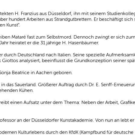
itekten H. Franzius aus Düsseldorf, ihn mit seinem Studienkoll
über hundert Arbeiten aus Strandgutbrettern. Er beschäftigt sich
en Kunst".
eiben Mataré fast zum Selbstmord. Dennoch zwingt er sich zum
 Jahr heiratet er die 31 jährige H. Hasenbäumer.
er durch Deutschland nach Italien. Seine spezielle Aufmerksamkei
iottos analysiert, beeinflusst die Grundkonzeption seiner spät
Sonja Beatrice in Aachen geboren.
in das Sauerland. Größerer Auftrag durch Dr. E. Senff-Erneueru
tehenden Kühen.
schreibt einen Aufsatz unter dem Thema: Neben der Arbeit, Grafik
ofessor an der Düsseldorfer Kunstakademie. Von nun an lebt er 
ernen Kulturlebens durch den KfdK (Kampfbund für deutsche K