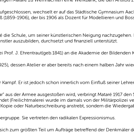
ufgeschlossen, wechselt er auf das Städtische Gymnasium Aache
rauß (1859-1906), der bis 1906 als Dozent für Modellieren und Bo
ré die Schule, um seiner künstlerischen Neigung nachzugehen. Di
ler auszubilden, durchsetzt und finanziell unterstützt.
i Prof. J. Ehrentraut(geb.1841) an die Akademie der Bildenden K
925), dessen Atelier er aber bereits nach einem halben Jahr wied
 Kampf. Er ist jedoch schon innerlich vom Einfluß seiner Lehrer
r" aus der Armee ausgestoßen wird, verbringt Mataré 1917 den 
det (Freilichtmalerei wurde im damals von der Militärpolizei v
 Kopie oder Naturbeschreibung anstrebt, sondern die Wiedergab
rgruppe. Sie vertreten den radikalen Expressionismus.
lt sich zum größten Teil um Aufträge betreffend der Denkmäler 