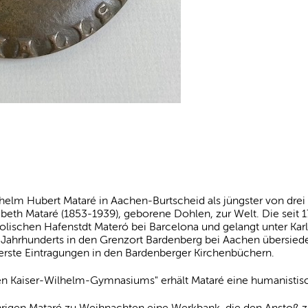
lm Hubert Mataré in Aachen-Burtscheid als jüngster von drei
abeth Mataré (1853-1939), geborene Dohlen, zur Welt. Die seit 
olischen Hafenstdt Materó bei Barcelona und gelangt unter Karl 
 Jahrhunderts in den Grenzort Bardenberg bei Aachen übersiedel
 erste Eintragungen in den Bardenberger Kirchenbüchern.
en Kaiser-Wilhelm-Gymnasiums" erhält Mataré eine humanistisc
rigen Mataré zu Weihnachten eine Werkbank, die den Anstoß zu