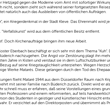
r Hetzjagd gegen die Moderne vom Amt mit sofortiger Wirkung b
 nicht, sondern zieht sich während seiner fortgesetzten Reisez
tet natürlich auch das Ausbleiben von öffentlichen Aufträgen.
r", ein Kriegerdenkmal in der Stadt Kleve. Das Ehrenmahl wird je
 "Verfallskunst" wird aus dem öffentlichen Besitz entfernt.
ief. Doch Kirchenaufträge bringen ihm neue Arbeit.
loster Eberbach beschäftigt er sich sehr mit dem Thema "Kuh".
Büderich nachzugehen. Die Angst vor Zerstörung plagt ihn mehr 
tzten Jahre in Kisten und verstaut sie in dem Luftschutzbunker u
 Bezug auf seine Kriegstauglichkeit unterziehen. Wegen Herzsc
nige Werke Matarés. Diese gelangen durch den Tod des Ehepaar
kungen flieht Mataré 1944 aus dem Düsseldorfer Raum nach Kripp
kehrt mit seiner Familie nach Büderich zurück. Direkt wird er al
r schnell muss er erfahren, daß seine Vorstellungen eines gru
eten Professoren und einem reformierten, auf teils handwerkl
son des Studenten in geistiger und künstlerischer Hinsicht entw
hr. Er verzichtet auf den Direktorposten und übernimmt als Pr