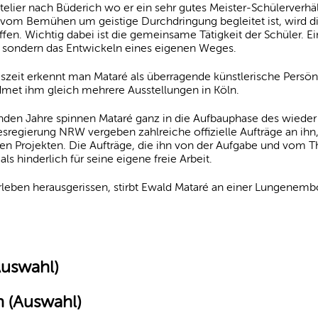
 Atelier nach Büderich wo er ein sehr gutes Meister-Schülerverhä
 vom Bemühen um geistige Durchdringung begleitet ist, wird d
n. Wichtig dabei ist die gemeinsame Tätigkeit der Schüler. Ein Z
sondern das Entwickeln eines eigenen Weges.
zeit erkennt man Mataré als überragende künstlerische Persönl
dmet ihm gleich mehrere Ausstellungen in Köln.
enden Jahre spinnen Mataré ganz in die Aufbauphase des wieder
regierung NRW vergeben zahlreiche offizielle Aufträge an ihn,
n Projekten. Die Aufträge, die ihn von der Aufgabe und vom Th
ls hinderlich für seine eigene freie Arbeit.
rleben herausgerissen, stirbt Ewald Mataré an einer Lungenembo
Auswahl)
 (Auswahl)