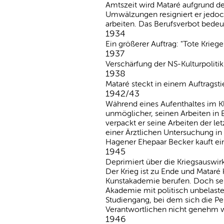
Amtszeit wird Mataré aufgrund de
Umwälzungen resigniert er jedoch
arbeiten. Das Berufsverbot bedeu
1934
Ein größerer Auftrag: "Tote Kriege
1937
Verschärfung der NS-Kulturpolitik.
1938
Mataré steckt in einem Auftragst
1942/43
Während eines Aufenthaltes im K
unmöglicher, seinen Arbeiten in 
verpackt er seine Arbeiten der le
einer Ärztlichen Untersuchung in
Hagener Ehepaar Becker kauft ei
1945
Deprimiert über die Kriegsauswir
Der Krieg ist zu Ende und Mataré 
Kunstakademie berufen. Doch seh
Akademie mit politisch unbelast
Studiengang, bei dem sich die Per
Verantwortlichen nicht genehm wa
1946