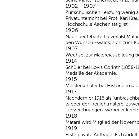
1902 - 1907
Zur schulischen Leistung wenig a
Privatunterricht bei Prof. Karl K
Hochschule Aachen tätig ist.
1906
Nach der Obertertia verläßt Mata
den Wunsch Ewalds, sich zum Künst
1907
Wechsel zur Malereiausbildung be
1914
Schüler bei Lovis Corinth (1858-1
Medaille der Akademie.
1915
Meisterschüler bei Historienmaler
1917
Nachdem er 1916 als "unbrauchba
wieder der Freilichtmalerei zuwen
Tierzeichnungen, wobei er keine
1918
Mataré wird Mitglied der Novembe
1919
Erste private Aufträge. Es hande