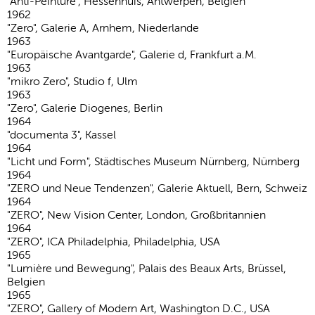
"Anti-Peinture", Hessenhuis, Antwerpen, Belgien
1962
"Zero", Galerie A, Arnhem, Niederlande
1963
"Europäische Avantgarde", Galerie d, Frankfurt a.M.
1963
"mikro Zero", Studio f, Ulm
1963
"Zero", Galerie Diogenes, Berlin
1964
"documenta 3", Kassel
1964
"Licht und Form", Städtisches Museum Nürnberg, Nürnberg
1964
"ZERO und Neue Tendenzen", Galerie Aktuell, Bern, Schweiz
1964
"ZERO", New Vision Center, London, Großbritannien
1964
"ZERO", ICA Philadelphia, Philadelphia, USA
1965
"Lumière und Bewegung", Palais des Beaux Arts, Brüssel,
Belgien
1965
"ZERO", Gallery of Modern Art, Washington D.C., USA