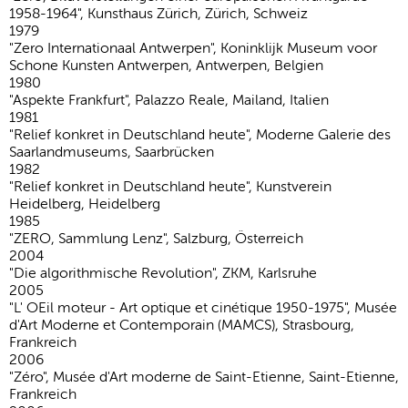
1958-1964", Kunsthaus Zürich, Zürich, Schweiz
1979
"Zero Internationaal Antwerpen", Koninklijk Museum voor
Schone Kunsten Antwerpen, Antwerpen, Belgien
1980
"Aspekte Frankfurt", Palazzo Reale, Mailand, Italien
1981
"Relief konkret in Deutschland heute", Moderne Galerie des
Saarlandmuseums, Saarbrücken
1982
"Relief konkret in Deutschland heute", Kunstverein
Heidelberg, Heidelberg
1985
"ZERO, Sammlung Lenz", Salzburg, Österreich
2004
"Die algorithmische Revolution", ZKM, Karlsruhe
2005
"L' OEil moteur - Art optique et cinétique 1950-1975", Musée
d'Art Moderne et Contemporain (MAMCS), Strasbourg,
Frankreich
2006
"Zéro", Musée d'Art moderne de Saint-Etienne, Saint-Etienne,
Frankreich