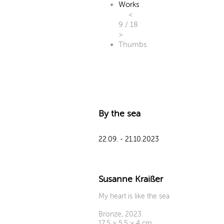
Works
<
9
/
18
>
Thumbs
By the sea
22.09. - 21.10.2023
Susanne Kraißer
My heart is like the sea
Bronze, 2023
17,5 × 5,5 × 4 cm