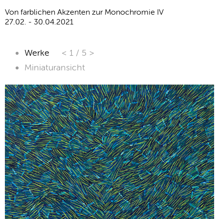
Von farblichen Akzenten zur Monochromie IV
27.02. - 30.04.2021
Werke
< 1
/
5 >
Miniaturansicht