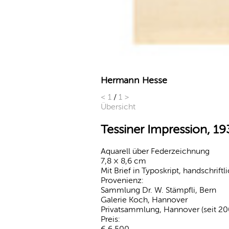
Hermann Hesse
<
1
/
1
>
Übersicht
Tessiner Impression, 19
Aquarell über Federzeichnung
7,8 × 8,6 cm
Mit Brief in Typoskript, handschrift
Provenienz:
Sammlung Dr. W. Stämpfli, Bern
Galerie Koch, Hannover
Privatsammlung, Hannover (seit 20
Preis:
€ 6.500